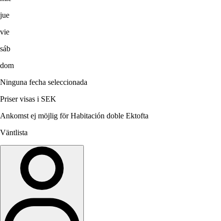
jue
vie
sáb
dom
Ninguna fecha seleccionada
Priser visas i SEK
Ankomst ej möjlig för Habitación doble Ektofta
Väntlista