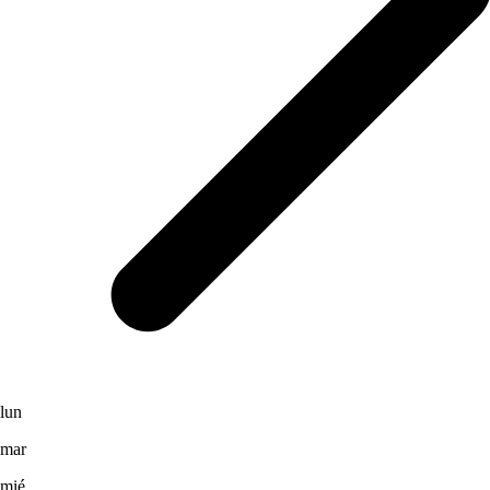
lun
mar
mié